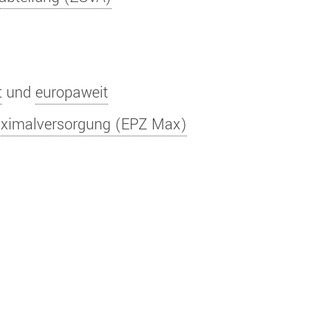
t
und
europaweit
aximalversorgung (EPZ Max)