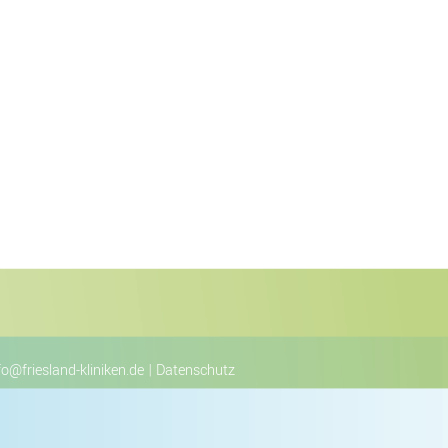
fo@friesland-kliniken.de
|
Datenschutz